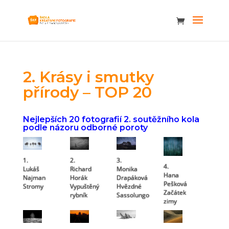
2. Krásy i smutky
přírody – TOP 20
Nejlepších 20 fotografií 2. soutěžního kola
podle názoru odborné poroty
1.
2.
3.
4.
Lukáš
Richard
Monika
Hana
Najman
Horák
Drapáková
Pešková
Stromy
Vypuštěný
Hvězdné
Začátek
rybník
Sassolungo
zimy