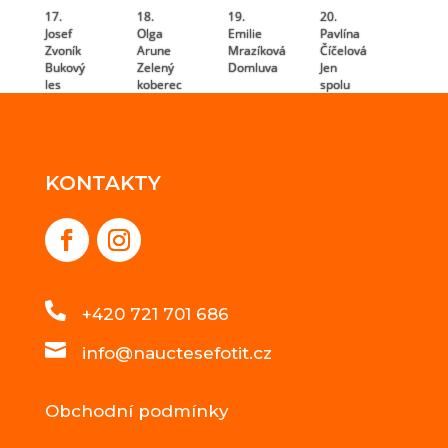
17.
18.
19.
20.
Josef
Olga
Emilie
Pavlína
Zvoník
Arune
Mrazíková
Číčelová
Bukový
Zelený
Domluva
Jen
les
koberec
spolu
KONTAKTY

+420 721 701 686

info@nauctesefotit.cz
Obchodní podmínky