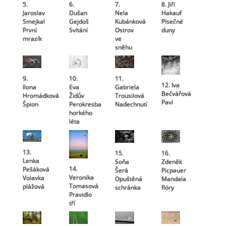
5.
6.
7.
8. Jiří
Jaroslav
Dušan
Nela
Hakauf
Smejkal
Gejdoš
Kubánková
Písečné
První
Svítání
Ostrov
duny
mrazík
ve
sněhu
9.
10.
11.
12. Iva
Ilona
Eva
Gabriela
Bečvářová
Hromádková
Židův
Trousilová
Paví
Špion
Perokresba
Nadechnutí
horkého
léta
13.
15.
16.
Lenka
Soňa
Zdeněk
14.
Pešáková
Šerá
Picpauer
Veronika
Volavka
Opuštěná
Mandala
Tomasová
plážová
schránka
flóry
Pravidlo
tří