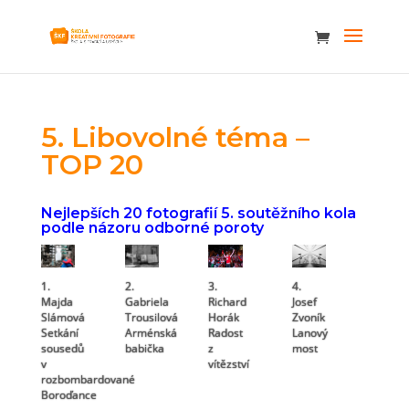
5. Libovolné téma –
TOP 20
Nejlepších 20 fotografií 5. soutěžního kola
podle názoru odborné poroty
4.
3.
1.
2.
Josef
Richard
Majda
Gabriela
Zvoník
Horák
Slámová
Trousilová
Lanový
Radost
Setkání
Arménská
most
z
sousedů
babička
vítězství
v
rozbombardované
Boroďance