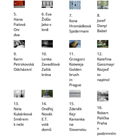
5.
6. Eva
8.
7.
Hana
Židův
Jozef
Ilona
Fialová
Jako v
Danyi
Hromádková
Oni
kině
Babel
Spidermani
dva
9.
10.
11.
12.
Karin
Lenka
Grzegorz
Kateřina
Petrskovská
Zavadilová
Kotwieja
Gassmayr
Odcházení
Zašlá
Golden
Rozjeď
krása
brush
to
in
naplno!
Prague
13.
14.
15.
16.
Nela
Ondřej
Zdeněk
Robert
Kubánková
Novák
Kejr
Palička
Směrem
E.T.
Kanianka
Praha
k nebi
volá
na
v
domů
Slovensku
podzimním