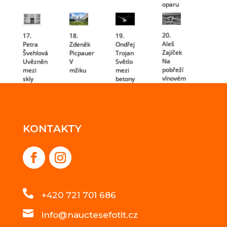
oparu
20.
17.
18.
19.
Aleš
Petra
Zdeněk
Ondřej
Zajíček
Švehlová
Picpauer
Trojan
Na
Uvězněn
V
Světlo
pobřeží
mezi
mžiku
mezi
vlnovém
skly
betony
KONTAKTY

+420 721 701 686

info@nauctesefotit.cz