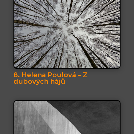
8. Helena Poulová – Z
dubových hájů