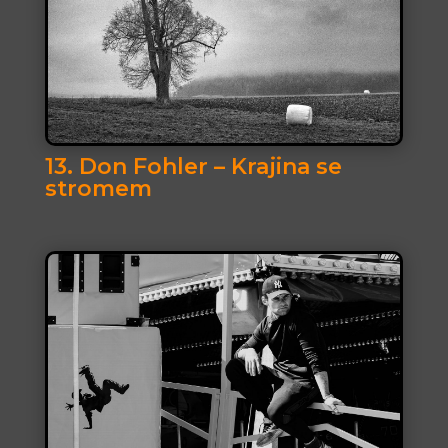
13. Don Fohler – Krajina se
stromem