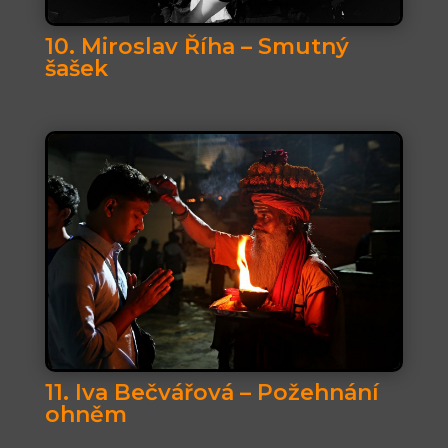
10. Miroslav Říha – Smutný
šašek
11. Iva Bečvářová – Požehnání
ohněm