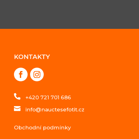
KONTAKTY

+420 721 701 686

info@nauctesefotit.cz
Obchodní podmínky