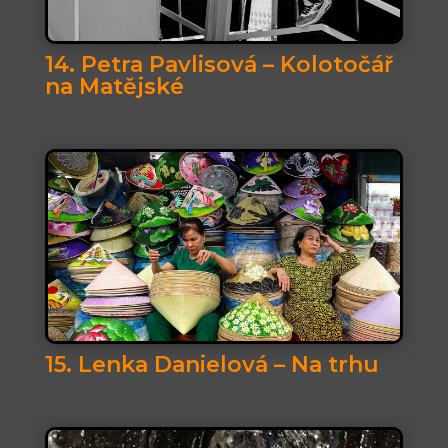
14. Petra Pavlisová – Kolotočář
na Matějské
15. Lenka Danielová – Na trhu