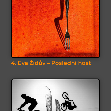
4. Eva Židův – Poslední host