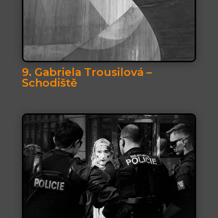
9. Gabriela Trousilová –
Schodiště