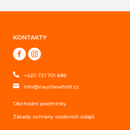
KONTAKTY

+420 721 701 686

info@nauctesefotit.cz
Obchodní podmínky
Zásady ochrany osobních údajů