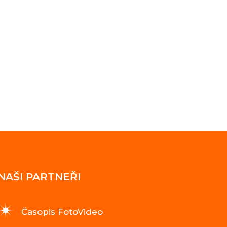
NAŠI PARTNEŘI
Časopis FotoVideo