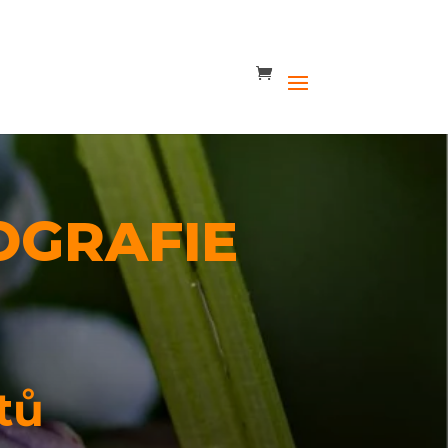
OGRAFIE
tů