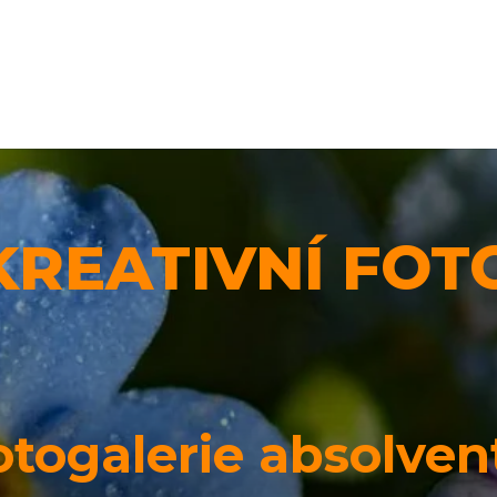
KREATIVNÍ FOT
otogalerie absolven