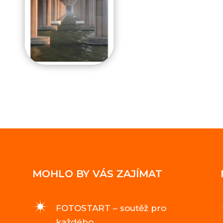
MOHLO BY VÁS ZAJÍMAT
FOTOSTART – soutěž pro
každého