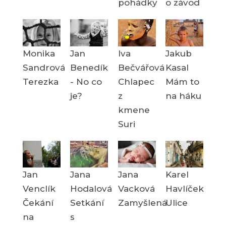
pohádky
o závod
Monika
Jan
Iva
Jakub
Sandrová
Benedík
Bečvářová
Kasal
Terezka
- No co
Chlapec
Mám to
je?
z
na háku
kmene
Suri
Jan
Jana
Jana
Karel
Venclík
Hodalová
Vacková
Havlíček
Čekání
Setkání
Zamyšlená
Ulice
na
s