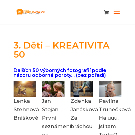
3. Děti – KREATIVITA
50
Dalších 50 výborných fotografií podle
názoru odborné poroty… (bez pořadí)
Lenka
Jan
Zdenka
Pavlína
Stehnová
Stojan
Janásková
Trunečková
Bráškové
První
Za
Haluuu,
seznámení
bráchou
jsi tam
na
Terko?