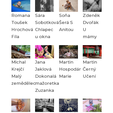
Romana
Sára
Soňa
Zdeněk
Toušek
Sobotková
Šerá S
Dvořák
Hrochová
Chlapec
Anitou
U
Fíla
u okna
mámy
Michal
Jana
Martin
Martin
Krejčí
Jaklová
Hospodár
Černý
Malý
Dokonalá
Marie
Učení
zemědělec
mažoretka
Zuzanka