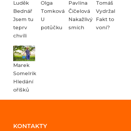
Luděk
Olga
Pavlína
Tomáš
Bednář
Tomková
Číčelová
Vydržal
Jsem tu
U
Nakažlivý
Fakt to
teprv
potůčku
smích
voní?
chvíli
Marek
Somelrik
Hledání
oříšků
KONTAKTY