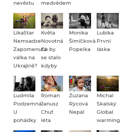
nevěstu
medvědem
LikaStar
Květa
Monika
Lubika
Nemsadze
Novotná
Šimíčková
První
Zapomenutá
Co by
Popelka
láska
válka na
se stalo
Ukrajině?
kdyby
Ludmila
Roman
Zuzana
Michal
Podzemná
Janusz
Rýcová
Skalský
U
Chuť
Nepál
Global
pohádky
léta
warming