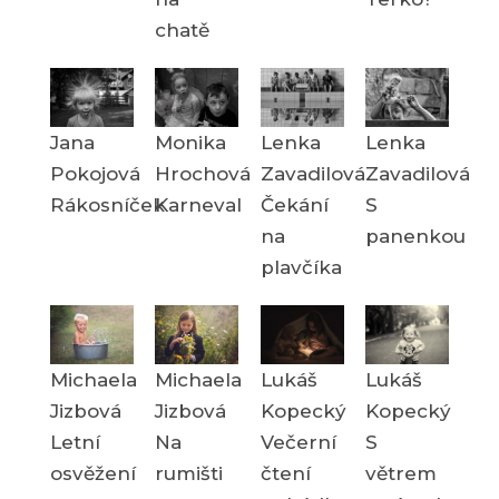
chatě
Jana
Monika
Lenka
Lenka
Pokojová
Hrochová
Zavadilová
Zavadilová
Rákosníček
Karneval
Čekání
S
na
panenkou
plavčíka
Michaela
Michaela
Lukáš
Lukáš
Jizbová
Jizbová
Kopecký
Kopecký
Letní
Na
Večerní
S
osvěžení
rumišti
čtení
větrem