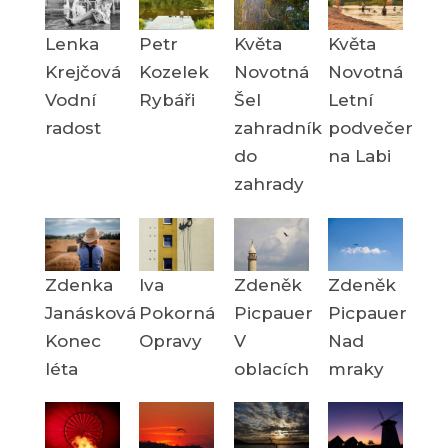
Lenka
Petr
Květa
Květa
Krejčová
Kozelek
Novotná
Novotná
Vodní
Rybáři
Šel
Letní
radost
zahradník
podvečer
do
na Labi
zahrady
Zdenka
Iva
Zdeněk
Zdeněk
Janásková
Pokorná
Picpauer
Picpauer
Konec
Opravy
V
Nad
léta
oblacích
mraky