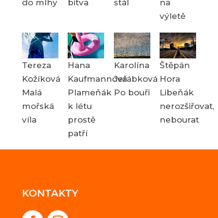
do mlhy
bitva
stál
na
výletě
Tereza
Hana
Karolína
Štěpán
Kožíková
Kaufmannová
Jeřábková
Hora
Malá
Plameňák
Po bouři
Libeňák
mořská
k létu
nerozšiřovat,
víla
prostě
nebourat
patří
KONTAKTY