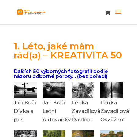
1. Léto, jaké mám
rád(a) – KREATIVITA 50
Dalších 50 výborných fotografií podle
názoru odborné poroty… (bez pořadí)
Jan Kočí
Jan Kočí
Lenka
Lenka
Dívka a
Letní
Zavadilová
Zavadilová
pes
radovánky
Ďáblice
Osvěžení