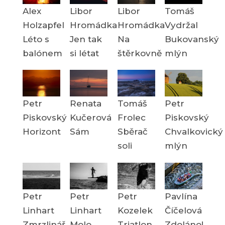
Alex
Libor
Libor
Tomáš
Holzapfel
Hromádka
Hromádka
Vydržal
Léto s
Jen tak
Na
Bukovanský
balónem
si létat
štěrkovně
mlýn
Petr
Renata
Tomáš
Petr
Piskovský
Kučerová
Frolec
Piskovský
Horizont
Sám
Sběrač
Chvalkovický
soli
mlýn
Petr
Petr
Petr
Pavlína
Linhart
Linhart
Kozelek
Číčelová
Zmrzlinář
Molo
Triatlon
Zdoláno!