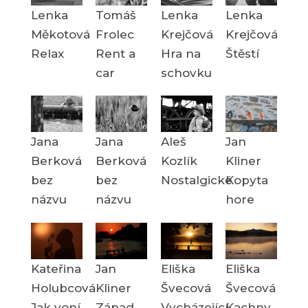
Lenka
Tomáš
Lenka
Lenka
Měkotová
Frolec
Krejčová
Krejčová
Relax
Rent a
Hra na
Štěstí
car
schovku
Jana
Jana
Aleš
Jan
Berková
Berková
Kozlík
Kliner
bez
bez
Nostalgické
Kopyta
názvu
názvu
hore
Kateřina
Jan
Eliška
Eliška
Holubcová
Kliner
Švecová
Švecová
Jak voní
Západ
Vycházející
Kachny