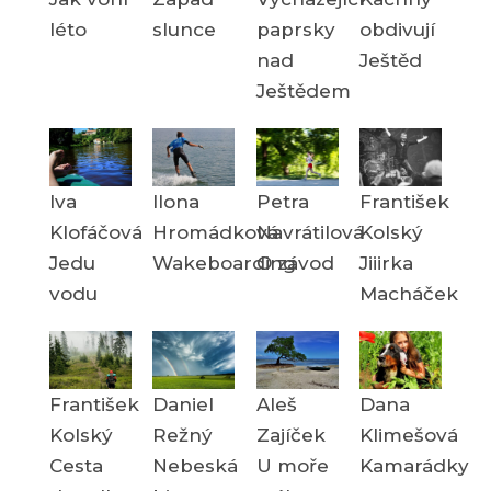
léto
slunce
paprsky
obdivují
nad
Ještěd
Ještědem
Iva
Ilona
Petra
František
Klofáčová
Hromádková
Navrátilová
Kolský
Jedu
Wakeboarding
O závod
Jiiirka
vodu
Macháček
František
Daniel
Aleš
Dana
Kolský
Režný
Zajíček
Klimešová
Cesta
Nebeská
U moře
Kamarádky