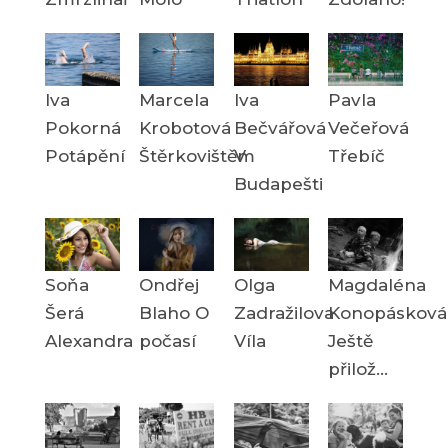
Iva
Marcela
Iva
Pavla
Pokorná
Krobotová
Bečvářová
Večeřová
Potápění
Štěrkovištěm
V
Třebíč
Budapešti
Soňa
Ondřej
Olga
Magdaléna
Šerá
Blaho O
Zadražilova
Konopásková
Alexandra
počasí
Víla
Ještě
přilož...