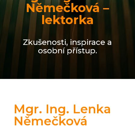
Němečková –
lektorka
Zkuš
eno
s
ti,
inspirace a
osobní přístup
.
Mgr. Ing. Lenka
Němečková