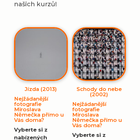
našich kurzů!
Jízda (2013)
Schody do nebe
(2002)
Nejžádanější
fotografie
Nejžádanější
Miroslava
fotografie
Němečka přímo u
Miroslava
Vás doma?
Němečka přímo u
Vás doma?
Vyberte si z
Vyberte si z
nabízených