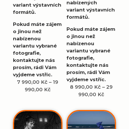
nabízených
variant výstavních
variant výstavních
formátů.
formátů.
Pokud máte zájem
Pokud máte zájem
o jinou než
o jinou než
nabízenou
nabízenou
variantu vybrané
variantu vybrané
fotografie,
fotografie,
kontaktujte nás
kontaktujte nás
prosím, rádi Vám
prosím, rádi Vám
vyjdeme vstříc.
vyjdeme vstříc.
7 990,00
Kč
–
19
8 990,00
Kč
–
29
Rozpětí
990,00
Kč
Rozpětí
990,00
Kč
cen:
cen:
7
8
990,00 Kč
990,00 K
až
až
19