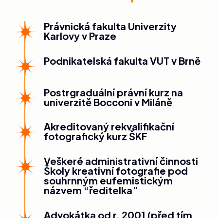
Právnická fakulta Univerzity
Karlovy v Praze
Podnikatelská fakulta VUT v Brně
Postrgraduální právní kurz na
univerzitě Bocconi v Miláně
Akreditovaný rekvalifikační
fotografický kurz ŠKF
Veškeré administrativní činnosti
Školy kreativní fotografie pod
souhrnným eufemistickým
názvem “ředitelka”
Advokátka od r. 2001 (před tím