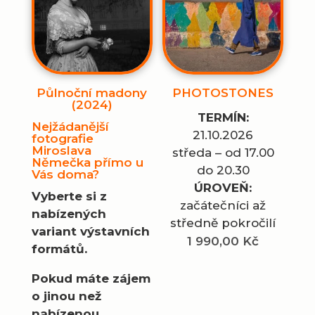
29
990,00 Kč
990,00 K
Půlnoční madony
PHOTOSTONES
(2024)
TERMÍN:
Nejžádanější
21.10.2026
fotografie
Miroslava
středa – od 17.00
Němečka přímo u
do 20.30
Vás doma?
ÚROVEŇ:
Vyberte si z
začátečníci až
nabízených
středně pokročilí
variant výstavních
1 990,00
Kč
formátů.
Pokud máte zájem
o jinou než
nabízenou