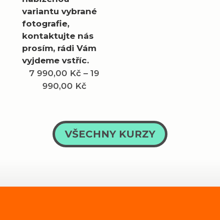
variantu vybrané
fotografie,
kontaktujte nás
prosím, rádi Vám
vyjdeme vstříc.
7 990,00
Kč
–
19
Rozpětí
990,00
Kč
cen:
7
990,00 Kč
VŠECHNY KURZY
až
19
990,00 Kč