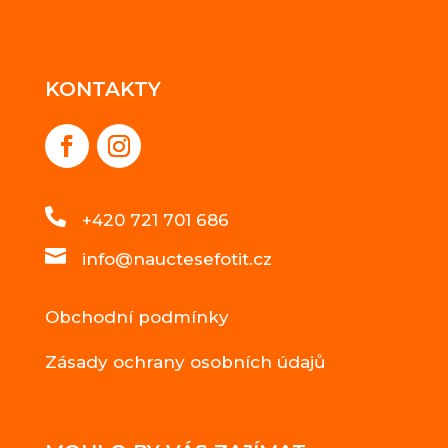
KONTAKTY

+420 721 701 686

info@nauctesefotit.cz
Obchodní podmínky
Zásady ochrany osobních údajů