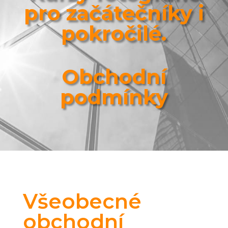
pro začátečníky i
pokročilé.
Obchodní
podmínky
Všeobecné
obchodní