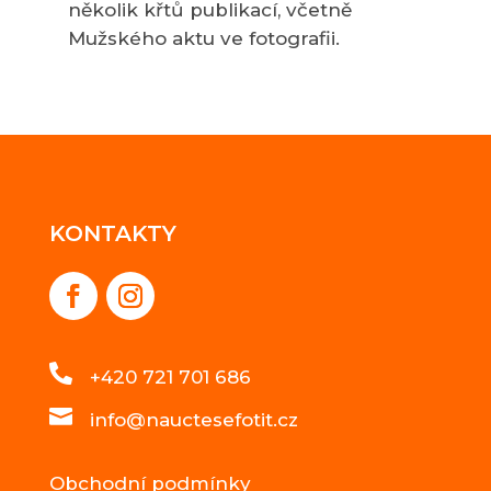
několik křtů publikací, včetně
Mužského aktu ve fotografii.
KONTAKTY

+420 721 701 686

info@nauctesefotit.cz
Obchodní podmínky