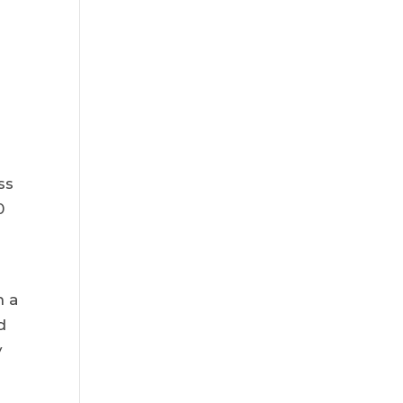
ss
0
h a
d
y