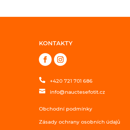
KONTAKTY

+420 721 701 686

info@nauctesefotit.cz
Obchodní podmínky
Zásady ochrany osobních údajů