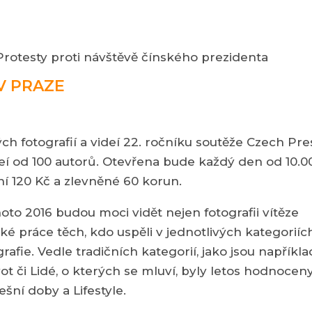
 Protesty proti návštěvě čínského prezidenta
V PRAZE
ch fotografií a videí 22. ročníku soutěže Czech Pre
deí od 100 autorů. Otevřena bude každý den od 10.0
ní 120 Kč a zlevněné 60 korun.
to 2016 budou moci vidět nejen fotografii vítěze
aké práce těch, kdo uspěli v jednotlivých kategoriíc
fie. Vedle tradičních kategorií, jako jsou napříkla
ot či Lidé, o kterých se mluví, byly letos hodnocen
šní doby a Lifestyle.