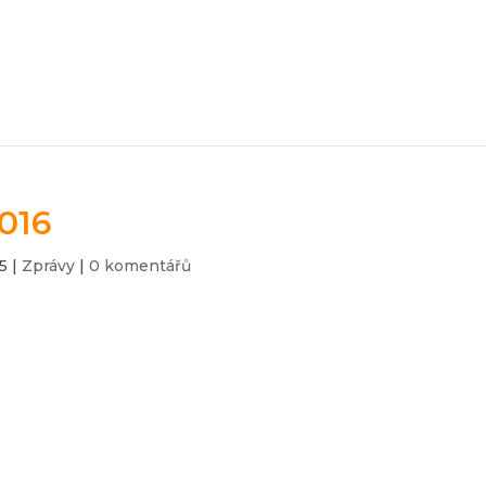
016
25
|
Zprávy
|
0 komentářů