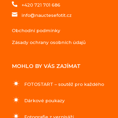

+420 721 701 686

info@nauctesefotit.cz
Obchodní podmínky
Zásady ochrany osobních údajů
MOHLO BY VÁS ZAJÍMAT
FOTOSTART – soutěž pro každého
Dárkové poukazy
Fotografie z vernisáží