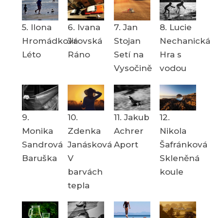
5. Ilona
6. Ivana
7. Jan
8. Lucie
Hromádková
Jirovská
Stojan
Nechanická
Léto
Ráno
Setí na
Hra s
Vysočině
vodou
9.
10.
11. Jakub
12.
Monika
Zdenka
Achrer
Nikola
Sandrová
Janásková
Aport
Šafránková
Baruška
V
Skleněná
barvách
koule
tepla