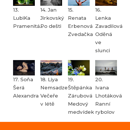
13.
14. Jan
15.
16.
LubiKa
Jirkovský
Renata
Lenka
Pramenitá...
Po dešti
Erbenová
Zavadilová
Zvedačka
Oděná
ve
slunci
17. Soňa
18. Liya
19.
20.
Šerá
Nemsadze
Štěpánka
Ivana
Alexandra
Večeře
Zárubová
Lhotáková
v létě
Medový
Ranní
medvídek
rybolov