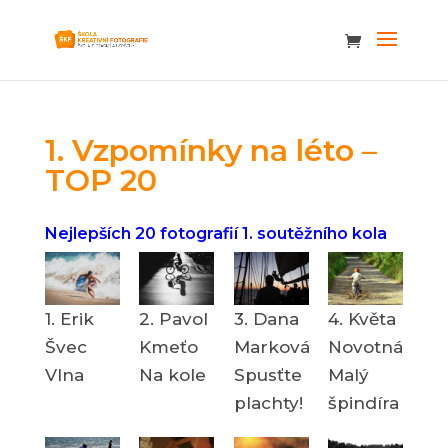
1. Vzpomínky na léto –
TOP 20
Nejlepších 20 fotografií 1. soutěžního kola
1. Erik
2. Pavol
3. Dana
4. Květa
Švec
Kmeťo
Marková
Novotná
Vlna
Na kole
Spusťte
Malý
plachty!
špindíra